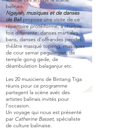
balinais.
Ngayah, musiques et de danses
de Bali
propose une visite de ce
répertoire protéiforme, à chaque
fois différente: danses martiales
baris, danses d’offrandes pendet,
théâtre masqué topeng, musiques
de cour semar pegulingan, de
temple gong gede, de
déambulation balaganjur etc.
Les 20 musiciens de Bintang Tiga
réunis pour ce programme
partagent la scène avec des
artistes balinais invités pour
l’occasion.
Un voyage qui nous est présenté
par
Catherine Basset,
spécialiste
de culture balinaise.