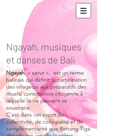
Ngayah, musiques
et danses de Bali
Ngayah
, « servir », est un terme
balinais qui définit la participation
des villageois aux préparatifs des
rituels, contribution citoyenne à
laquelle ils ne peuvent se
soustraire.
C’est dans cet esprit de
collectivité, de collégialité et de
complémentarité que Bintang Tiga
aborde ces arts de la scène