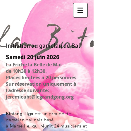
Initiation au gamelan de Bali
Samedi 20 juin 2026
La Friche la Belle de Mai
de 10h30 à 12h30.
Places limitées à 20 personnes
Sur réservation uniquement à
l'adresse suivante:
jeremieabt@legrandgong.org
Bintang Tiga
est un groupe de
gamelan balinais basé
à Marseille, qui réunit 24 musiciens et