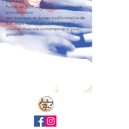
danseurs.
Fondé en 2007, le groupe concentre son
activité autour
des musiques et danses traditionnelles de
Bali, mais également autour de la
création musicale contemporaine pour
gamelan.